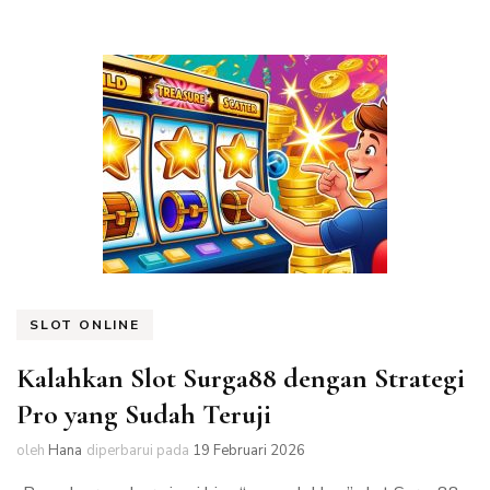
SLOT ONLINE
Kalahkan Slot Surga88 dengan Strategi
Pro yang Sudah Teruji
oleh
Hana
diperbarui pada
19 Februari 2026