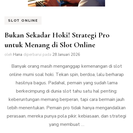
SLOT ONLINE
Bukan Sekadar Hoki! Strategi Pro
untuk Menang di Slot Online
oleh
Hana
diperbarui pada
28 Januari 2026
Banyak orang masih menganggap kemenangan di slot
online murni soal hoki. Tekan spin, berdoa, lalu berharap
hasilnya bagus. Padahal, pemain yang sudah lama
berkecimpung di dunia slot tahu satu hal penting:
keberuntungan memang berperan, tapi cara bermain jauh
lebih menentukan. Pemain pro tidak hanya mengandalkan
perasaan, mereka punya pola pikir, kebiasaan, dan strategi
yang membuat …