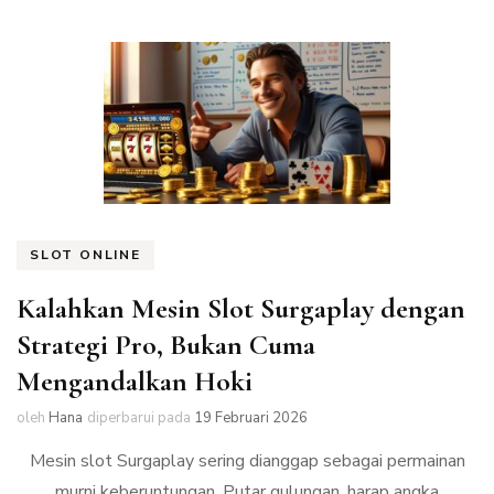
SLOT ONLINE
Kalahkan Mesin Slot Surgaplay dengan
Strategi Pro, Bukan Cuma
Mengandalkan Hoki
oleh
Hana
diperbarui pada
19 Februari 2026
Mesin slot Surgaplay sering dianggap sebagai permainan
murni keberuntungan. Putar gulungan, harap angka