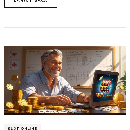
LANJUT BACA
SLOT ONLINE