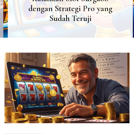
dengan Strategi Pro yang
Sudah Teruji