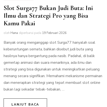
Slot Surga77 Bukan Judi Buta: Ini
Ilmu dan Strategi Pro yang Bisa
Kamu Pakai
oleh
Hana
diperbarui pada
19 Februari 2026
Banyak orang menganggap slot Surga77 hanyalah soal
keberuntungan semata, bahkan disebut judi buta yang
hasilnya hanya bergantung pada nasib. Padahal, di balik
gemerlap animasi dan suara menariknya, ada ilmu dan
strategi yang bisa digunakan untuk meningkatkan peluang
menang secara signifikan. Memahami mekanisme permainan
dan menerapkan strategi yang tepat membuat slot online
bukan lagi sekadar tebak-tebakan, …
LANJUT BACA