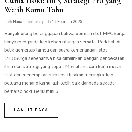
Cuma Hoki! Ini 5 Strategi Pro yang
Wajib Kamu Tahu
oleh
Hana
diperbarui pada
19 Februari 2026
Banyak orang beranggapan bahwa bermain slot MPOSurga
hanya mengandalkan keberuntungan semata. Padahal, di
balik gemerlap lampu dan suara kemenangan, slot
MPOSurga sebenarnya bisa dimainkan dengan pendekatan
ilmu dan strategi yang tepat. Memahami cara kerja mesin
slot dan menerapkan strategi jitu akan meningkatkan
peluang menang kamu jauh lebih baik daripada sekadar
berharap hoki. Berikut ini 5 …
LANJUT BACA