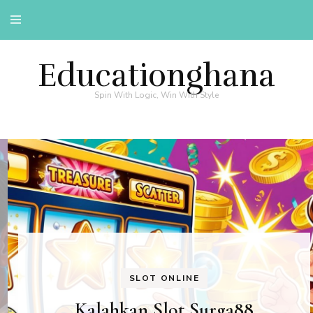
Educationghana
Spin With Logic, Win With Style
SLOT ONLINE
Kalahkan Slot Surga88