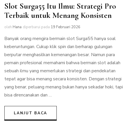
Slot Surga55 Itu Ilmu: Strategi Pro
Terbaik untuk Menang Konsisten
oleh
Hana
diperbarui pada
19 Februari 2026
Banyak orang mengira bermain slot Surga55 hanya soal
keberuntungan. Cukup klik spin dan berharap gulungan
berputar menghasilkan kemenangan besar. Namun para
pemain profesional memahami bahwa bermain slot adalah
sebuah ilmu yang memerlukan strategi dan pendekatan
tepat agar bisa menang secara konsisten. Dengan strategi
yang benar, peluang menang bukan hanya sekadar hoki, tapi
bisa direncanakan dan …
LANJUT BACA